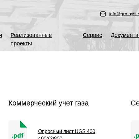
info@grn-syst
я
Реализованные
Сервис
Документа
проекты
Коммерческий учет газа
Се
Опросный лист UGS 400
400X2/800