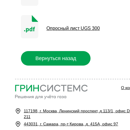
Опросный лист UGS 300
Вернуться назад
О к
117198, г. Москва, Ленинский проспект, д.113/1, офис D
211
443031, г. Самара, пр-т Кирова, д. 415А, офис 97